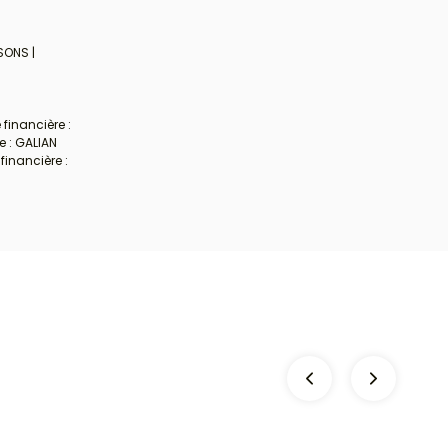
SONS |
financière :
e : GALIAN
financière :