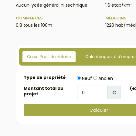
Aucun lycée général ni technique
1,6 étab/km²
COMMERCES
MÉDECINS
0,8 tous les 100m
1220 hab/méd
Calcul Frais de notaire
Calcul capacité d'empru