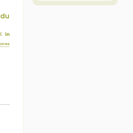
ndu
aires