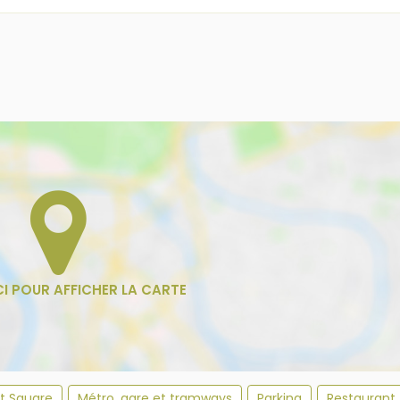
et Square
Métro, gare et tramways
Parking
Restaurant