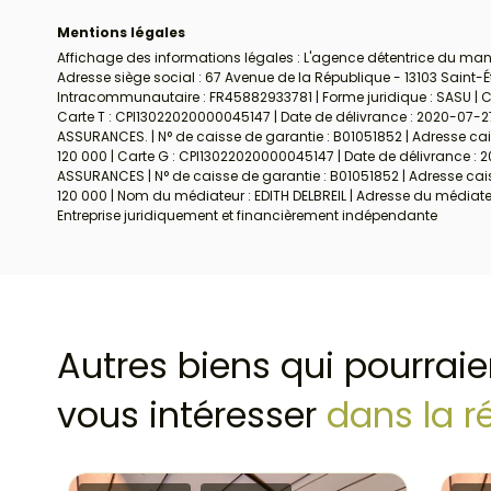
Mentions légales
Affichage des informations légales : L'agence détentrice du mand
Adresse siège social : 67 Avenue de la République - 13103 Saint-
Intracommunautaire : FR45882933781 | Forme juridique : SASU | Cap
Carte T : CPI13022020000045147 | Date de délivrance : 2020-07-27 
ASSURANCES. | N° de caisse de garantie : B01051852 | Adresse cais
120 000 | Carte G : CPI13022020000045147 | Date de délivrance : 2
ASSURANCES | N° de caisse de garantie : B01051852 | Adresse caiss
120 000 | Nom du médiateur : EDITH DELBREIL | Adresse du médiat
Entreprise juridiquement et financièrement indépendante
Autres biens qui pourraie
vous intéresser
dans la r