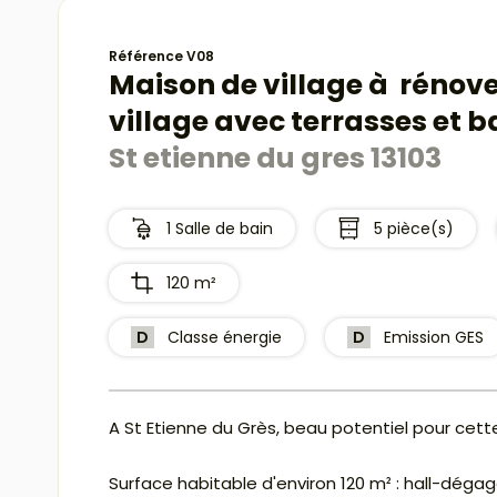
Référence V08
Maison de village à rénove
village avec terrasses et b
St etienne du gres 13103
1 Salle de bain
5 pièce(s)
120 m²
D
Classe énergie
D
Emission GES
A St Etienne du Grès, beau potentiel pour cett
Surface habitable d'environ 120 m² : hall-dég