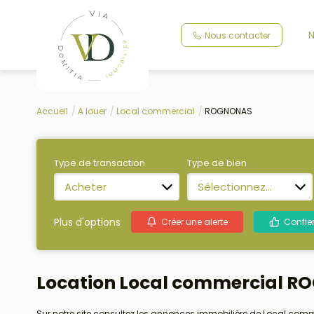
N
Nous contacter
Accueil
A louer
Local commercial
ROGNONAS
Type de transaction
Type de bien
Acheter
Sélectionnez...
Plus d'options
Créer une alerte
Confie
Location Local commercial R
Sur notre site consultez les annonces immobilière de Local co