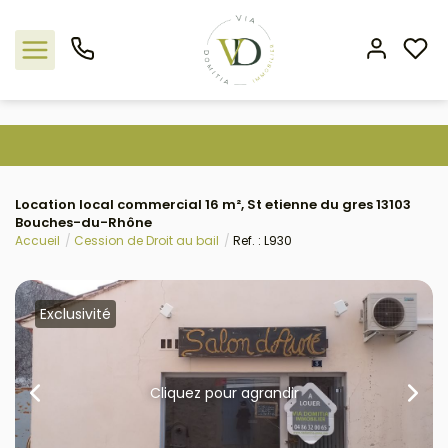
Nos offres
Location local commercial 16 m², St etienne du gres 13103
L'agence
Bouches-du-Rhône
Accueil
Cession de Droit au bail
Ref. : L930
Rejoindre le groupement
Estimation
Exclusivité
Avis clients
Cliquez pour agrandir