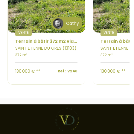
Cathy
VENTE
VENTE
Terrain à bâtir 372 m2 viabilisé
SAINT ETIENNE DU GRES (13103)
SAINT ETIENNE D
372 m²
372 m²
130 000 €
**
130 000 €
**
Ref : V248