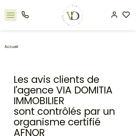
Nos offres
Accueil
L'agence
Les avis clients de
Rejoindre le groupement
l'agence VIA DOMITIA
Estimation
IMMOBILIER
sont contrôlés par un
Avis clients
organisme certifié
AFNOR