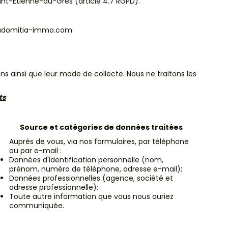
int-Étienne-du-Grès (article 4.7 RGPD).
viadomitia-immo.com.
s ainsi que leur mode de collecte. Nous ne traitons les
ts
Source et catégories de données traitées
Auprès de vous, via nos formulaires, par téléphone
ou par e-mail :
Données d'identification personnelle (nom,
prénom, numéro de téléphone, adresse e-mail);
Données professionnelles (agence, société et
adresse professionnelle);
Toute autre information que vous nous auriez
communiquée.