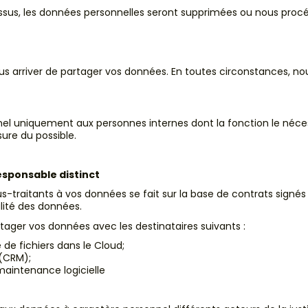
ssus, les données personnelles seront supprimées ou nous proc
nous arriver de partager vos données. En toutes circonstances, n
l uniquement aux personnes internes dont la fonction le néces
ure du possible.
esponsable distinct
s-traitants à vos données se fait sur la base de contrats signé
alité des données.
artager vos données avec les destinataires suivants :
de fichiers dans le Cloud;
 (CRM);
maintenance logicielle