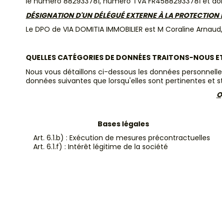
le numéro 882933781, numéro TVA FR45882933781 et dont 
DÉSIGNATION D'UN DÉLÉGUÉ EXTERNE À LA PROTECTION 
Le DPO de VIA DOMITIA IMMOBILIER est M Coraline Arnaud
QUELLES CATÉGORIES DE DONNÉES TRAITONS-NOUS E
Nous vous détaillons ci-dessous les données personnelles
données suivantes que lorsqu'elles sont pertinentes et 
O
Bases légales
Art. 6.1.b) : Exécution de mesures précontractuelles
Art. 6.1.f) : Intérêt légitime de la société