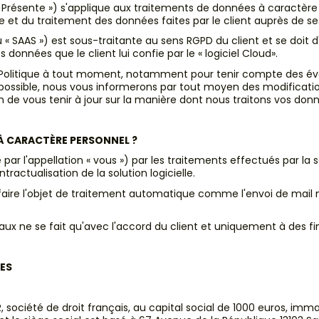
a Présente ») s'applique aux traitements de données à caractère
cte et du traitement des données faites par le client auprès de ses
ou « SAAS ») est sous-traitante au sens RGPD du client et se doit
des données que le client lui confie par le « logiciel Cloud».
e Politique à tout moment, notamment pour tenir compte des éven
u possible, nous vous informerons par tout moyen des modificatio
 de vous tenir à jour sur la manière dont nous traitons vos don
À CARACTÈRE PERSONNEL ?
r l'appellation « vous ») par les traitements effectués par la 
ractualisation de la solution logicielle.
t faire l'objet de traitement automatique comme l'envoi de ma
naux ne se fait qu'avec l'accord du client et uniquement à des 
ES
, société de droit français, au capital social de 1000 euros, i