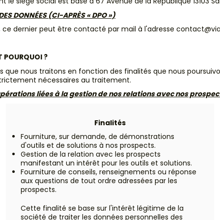
le siège social est basé à 67 Avenue de la République 13103 Sa
DES DONNÉES (CI-APRÈS « DPO »)
, ce dernier peut être contacté par mail à l'adresse contact@
T POURQUOI ?
 que nous traitons en fonction des finalités que nous poursuivon
strictement nécessaires au traitement.
pérations liées à la gestion de nos relations avec nos prospec
Finalités
Fourniture, sur demande, de démonstrations
d'outils et de solutions à nos prospects.
Gestion de la relation avec les prospects
manifestant un intérêt pour les outils et solutions.
Fourniture de conseils, renseignements ou réponse
aux questions de tout ordre adressées par les
prospects.
Cette finalité se base sur l'intérêt légitime de la
société de traiter les données personnelles des