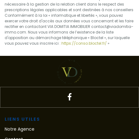
nécessaire à la gestion de la relation client dans le respect des
prescriptions légales applicables et sont destinées à nos conseillers
Conformément à la loi « informatique et libertés », vous pouvez
exercer votre droit d'accès aux données vous concernant et les faire
rectifier en contactant VIA DOMITIA IMMOBILIER contact@viadomitia-
immo.com. Nous vous informons de l’existence de la liste
d'opposition au démarchage téléphonique « Bloctel », sur laquelle
vous pouvez vous inscrire ici :
https://conso.bloctel.fr/
»
LIENS UTILES
Notre Agence