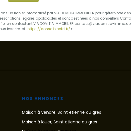
s dans un fichier informatisé par VIA DOMITIA IMMOBILIER pour gérer votre 
prescriptions légales applicables et sont destinées à nos conseillers Confo
ctifier en contactant VIA DOMITIA IMMOBILIER contact@viadomitia-immo.com
s inscrire ici :
https://conso.bloctel.fr/
»
NOS ANNONCES
Maison à vendre, Saint etienne du gres
Maison à louer, Saint etienne du gres