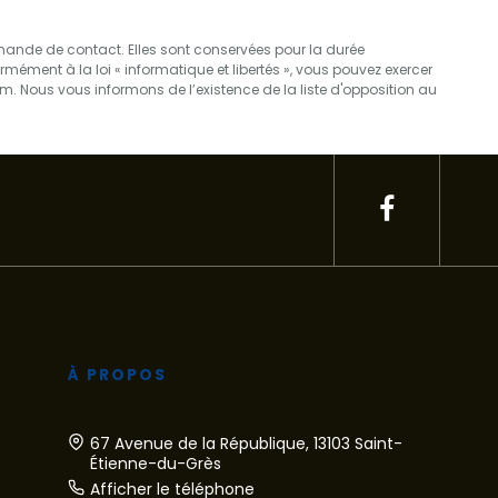
demande de contact. Elles sont conservées pour la durée
rmément à la loi « informatique et libertés », vous pouvez exercer
. Nous vous informons de l’existence de la liste d'opposition au
À PROPOS
67 Avenue de la République, 13103 Saint-
Étienne-du-Grès
Afficher le téléphone