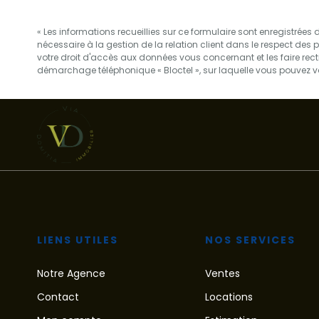
« Les informations recueillies sur ce formulaire sont enregistrée
nécessaire à la gestion de la relation client dans le respect des 
votre droit d'accès aux données vous concernant et les faire re
démarchage téléphonique « Bloctel », sur laquelle vous pouvez vou
LIENS UTILES
NOS SERVICES
Notre Agence
Ventes
Contact
Locations