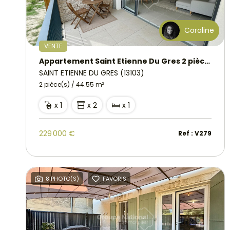
Coraline
VENTE
Appartement Saint Etienne Du Gres 2 pièce(s) 44.55 m2
SAINT ETIENNE DU GRES (13103)
2 pièce(s) / 44.55 m²
x 1
x 2
x 1
229 000 €
Ref : V279
8 PHOTO(S)
FAVORIS