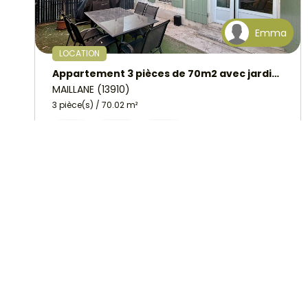
Emma
LOCATION
Appartement 3 pièces de 70m2 avec jardinet, à Maillane
MAILLANE (13910)
3 pièce(s) / 70.02 m²
x 1
x 3
x 2
Loyer 783 €/mois
Ref : 309
8 PHOTO(S)
FAVORIS