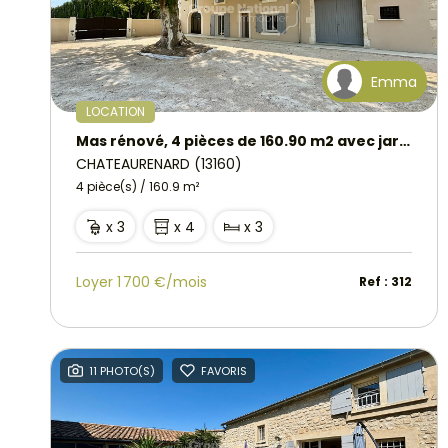
Emma
LOCATION
Mas rénové, 4 pièces de 160.90 m2 avec jardin, à Chateaurenard
CHATEAURENARD (13160)
4 pièce(s) / 160.9 m²
x 3
x 4
x 3
Loyer 1 700 €/mois
Ref : 312
11 PHOTO(S)
FAVORIS