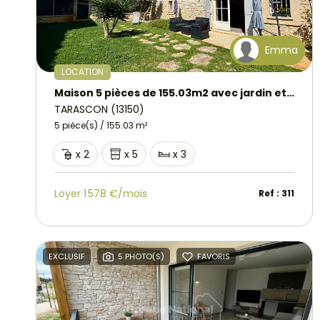
Emma
LOCATION
Maison 5 pièces de 155.03m2 avec jardin et piscine, à Tarascon
TARASCON (13150)
5 pièce(s) / 155.03 m²
x 2
x 5
x 3
Loyer 1 578 €/mois
Ref : 311
EXCLUSIF
5 PHOTO(S)
FAVORIS