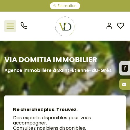
Estimation
Nos offres
VIA DOMITIA IMMOBILIER
L'agence
Agence immobilière à Saint-Étienne-du-Grès
Rejoindre le groupement
Estimation
Ne cherchez plus. Trouvez.
Avis clients
Des experts disponibles pour vous
accompagner.
Consultez nos biens disponibles.